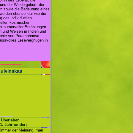
 Sinn des Lebens, die
d der Wiedergeburt, die
n sowie die Bedeutung eines
 werden ebenso klar wie die
 des individuellen
sellen kosmischen
er humorvoller Erzählungen
n und Weisen in Indien und
raphie von Paramahansa
ussvolles Lesevergnügen in
Kulvinskas
 Überleben
1. Jahrhundert
 immer der Meinung, man