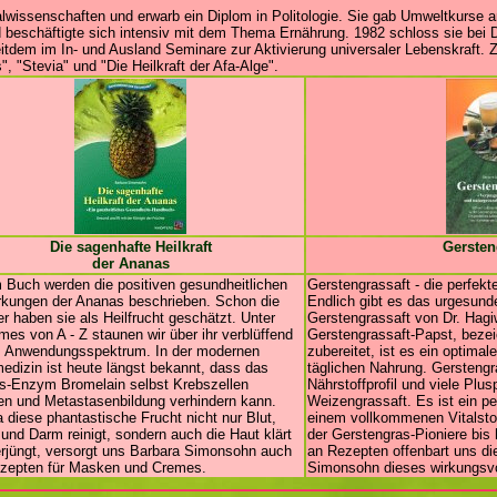
lwissenschaften und erwarb ein Diplom in Politologie. Sie gab Umweltkurse 
 beschäftigte sich intensiv mit dem Thema Ernährung. 1982 schloss sie bei D
eitdem im In- und Ausland Seminare zur Aktivierung universaler Lebenskraft. Z
, "Stevia" und "Die Heilkraft der Afa-Alge".
Die sagenhafte Heilkraft
Gersten
der Ananas
 Buch werden die positiven gesundheitlichen
Gerstengrassaft - die perfekt
kungen der Ananas beschrieben. Schon die
Endlich gibt es das urgesund
er haben sie als Heilfrucht geschätzt. Unter
Gerstengrassaft von Dr. Hag
mes von A - Z staunen wir über ihr verblüffend
Gerstengrassaft-Papst, bezei
s Anwendungsspektrum. In der modernen
zubereitet, ist es ein optima
edizin ist heute längst bekannt, dass das
täglichen Nahrung. Gerstengr
s-Enzym Bromelain selbst Krebszellen
Nährstoffprofil und viele Plu
en und Metastasenbildung verhindern kann.
Weizengrassaft. Es ist ein pe
 diese phantastische Frucht nicht nur Blut,
einem vollkommenen Vitalsto
 und Darm reinigt, sondern auch die Haut klärt
der Gerstengras-Pioniere bis 
rjüngt, versorgt uns Barbara Simonsohn auch
an Rezepten offenbart uns di
ezepten für Masken und Cremes.
Simonsohn dieses wirkungsvol