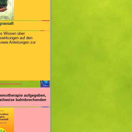
rassaft
es Wissen über
swirkungen auf den
owie Anleitungen zur
.
Chemotherapie aufgegeben,
teilweise bahnbrechenden