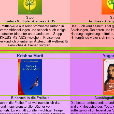
Stop
St
Krebs - Multiple Sklerose - AIDS
Azidose - Allerg
e mittlerweile äusserst prominente Autorin in
Das Buch wird seinem Titel g
reren Abhandlungen und schrieb auch einige
Anleitungen, Rezepten und H
estseller (darunter unter anderem: „ Stopp
Nahrungsergänzungsmittel au
KREBS,MS,AIDS) welche in Kreisen der
Hintergründe vieler sich imm
eilkundlich orientierten Ärzteschaft weltweit für
ziemliches Aufsehen sorgten .
Krishna Murti
Yoga
Einbruch in die Freiheit
Autobiografi
uch in die Freiheit" ist wahrscheinlich das
Die beste, umfassendste und 
e und inspirierenste aller Bücher von
in die Philosophie des Yoga, 
amurti. Es enthält zu allen wichtigen Fragen
außergewöhnlich lebendiger 