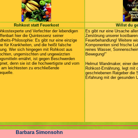
Rohkost statt Feuerkost
Willst du g
hkostexperte und Verfechter der lebendigen
Es gibt nur eine Ursache all
ffenbart hier die Quintessenz seiner
Zerstörung unserer kostbaren
heits-Philosophie: Es gibt nur eine einzige
Feuerbehandlung! Weitere wic
e für Krankheiten, und die heißt falsche
Komponenten sind frische Luf
ung. Wer sich hingegen mit Rohkost aus
reines Wasser, Sonnenschein
ochten, ungemischten und ungewürzten
Bewegung!"
gsmitteln ernährt, ist gegen Beschwerden
net, denn sie ist die hochwertigste und vom
Helmut Wandmaker, einer der
 am leichtesten zu erschließende
Rohkost-Ernährung, legt mit 
equelle.
geschriebenen Ratgeber die 
Erfahrung mit der gesunden U
Barbara Simonsohn