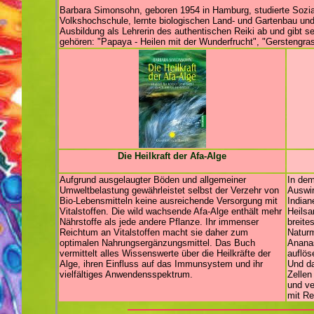
Barbara Simonsohn, geboren 1954 in Hamburg, studierte Sozia
Volkshochschule, lernte biologischen Land- und Gartenbau und
Ausbildung als Lehrerin des authentischen Reiki ab und gibt s
gehören: "Papaya - Heilen mit der Wunderfrucht", "Gerstengras"
Die Heilkraft der Afa-Alge
Aufgrund ausgelaugter Böden und allgemeiner
In dem
Umweltbelastung gewährleistet selbst der Verzehr von
Auswir
Bio-Lebensmitteln keine ausreichende Versorgung mit
Indian
Vitalstoffen. Die wild wachsende Afa-Alge enthält mehr
Heilsa
Nährstoffe als jede andere Pflanze. Ihr immenser
breite
Reichtum an Vitalstoffen macht sie daher zum
Naturm
optimalen Nahrungsergänzungsmittel. Das Buch
Anana
vermittelt alles Wissenswerte über die Heilkräfte der
auflös
Alge, ihren Einfluss auf das Immunsystem und ihr
Und da
vielfältiges Anwendensspektrum.
Zellen
und ve
mit R