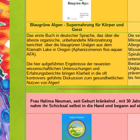
Blaugrüne Algen -
Supernahrung für Körper und
Geist
Das erste Buch in deutscher Sprache, das über die
Die se
älteste organische, unbehandelte Mikronahrung
Mikroa
berichtet: über die blaugrünen Uralgen aus dem
Allerg
Klamath Lake in Oregon (Aphanizomenon flos-aquae:
Wissen
AFA).
Spirul
unters
Bestan
Die hier aufgeführten Ergebnisse der neuesten
Unglau
wissenschaftlichen Untersuchungen und
präven
Erfahrungsberichte bringen Klarheit in die oft
bis hi
kontrovers geführte Diskussion zum gesundheitlichen
Nutzen von Algen!
Frau Halima Neuman, seit Geburt kränkelnd , mit 30 Ja
nahm ihr Schicksal selbst in die Hand und begann auf 