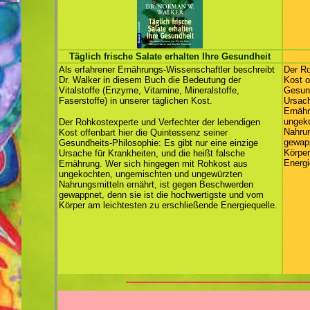
Täglich frische Salate
erhalten Ihre Gesundheit
Als erfahrener Ernährungs-Wissenschaftler beschreibt
Der Ro
Dr. Walker in diesem Buch die Bedeutung der
Kost o
Vitalstoffe (Enzyme, Vitamine, Mineralstoffe,
Gesund
Faserstoffe) in unserer täglichen Kost.
Ursach
Ernähr
ungek
Der Rohkostexperte und Verfechter der lebendigen
Nahrun
Kost offenbart hier die Quintessenz seiner
gewapp
Gesundheits-Philosophie: Es gibt nur eine einzige
Körper
Ursache für Krankheiten, und die heißt falsche
Energi
Ernährung. Wer sich hingegen mit Rohkost aus
ungekochten, ungemischten und ungewürzten
Nahrungsmitteln ernährt, ist gegen Beschwerden
gewappnet, denn sie ist die hochwertigste und vom
Körper am leichtesten zu erschließende Energiequelle.