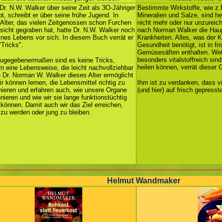
r. N.W. Walker über seine Zeit als 3O-Jähriger
Bestimmte Wirkstoffe, wie z.
bt, schreibt er über seine frühe Jugend. In
Mineralien und Salze, sind he
Alter, das vielen Zeitgenossen schon Furchen
nicht mehr oder nur unzureic
sicht gegraben hat, hatte Dr. N.W. Walker noch
nach Norman Walker die Hau
ines Lebens vor sich. In diesem Buch verrät er
Krankheiten. Alles, was der K
"Tricks".
Gesundheit benötigt, ist in f
Gemüsesäften enthalten. We
besonders vitalstoffreich sin
ugegebenermaßen sind es keine Tricks,
heilen können, verrät dieser 
n eine Lebensweise, die leicht nachvollziehbar
ie Dr. Norman W. Walker dieses Alter ermöglicht
ir können lernen, die Lebensmittel richtig zu
Ihm ist zu verdanken, dass 
ieren und erfahren auch, wie unsere Organe
(und hier) auf frisch gepress
onieren und wie wir sie lange funktionstüchtig
 können. Damit auch wir das Ziel erreichen,
 zu werden oder jung zu bleiben.
Helmut Wandmaker