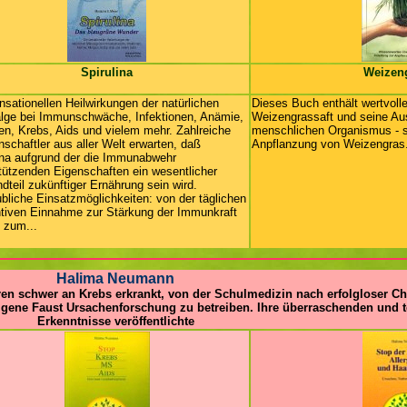
Spirulina
Weizeng
nsationellen Heilwirkungen der natürlichen
Dieses Buch enthält wertvoll
lge bei Immunschwäche, Infektionen, Anämie,
Weizengrassaft und seine Au
ien, Krebs, Aids und vielem mehr. Zahlreiche
menschlichen Organismus - s
schaftler aus aller Welt erwarten, daß
Anpflanzung von Weizengras
ina aufgrund der die Immunabwehr
tützenden Eigenschaften ein wesentlicher
dteil zukünftiger Ernährung sein wird.
bliche Einsatzmöglichkeiten: von der täglichen
tiven Einnahme zur Stärkung der Immunkraft
n zum...
Halima Neumann
hren schwer an Krebs erkrankt, von der Schulmedizin nach erfolgloser 
eigene Faust Ursachenforschung zu betreiben. Ihre überraschenden und 
Erkenntnisse veröffentlichte