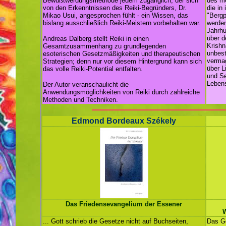
Bewußtwerdungsmethode jedem zugänglich, der sich
des m
von den Erkenntnissen des Reiki-Begründers, Dr.
die in
Mikao Usui, angesprochen fühlt - ein Wissen, das
"Bergp
bislang ausschließlich Reiki-Meistern vorbehalten war.
werden
Jahrhu
über d
Andreas Dalberg stellt Reiki in einen
Krishn
Gesamtzusammenhang zu grundlegenden
unbest
esoterischen Gesetzmäßigkeiten und therapeutischen
vermag
Strategien; denn nur vor diesem Hintergrund kann sich
über L
das volle Reiki-Potential entfalten.
und Se
Lebens
Der Autor veranschaulicht die
Anwendungsmöglichkeiten von Reiki durch zahlreiche
Methoden und Techniken.
Edmond Bordeaux Székely
Das Friedensevangelium der Essener
W
... Gott schrieb die Gesetze nicht auf Buchseiten,
Das Ge