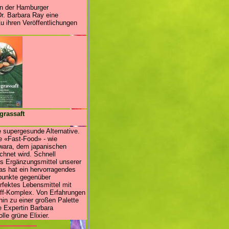
an der Hamburger
r. Barbara Ray eine
u ihren Veröffentlichungen
grassaft
e supergesunde Alternative.
e «Fast-Food» - wie
iwara, dem japanischen
chnet wird. Schnell
les Ergänzungsmittel unserer
as hat ein hervorragendes
spunkte gegenüber
rfektes Lebensmittel mit
ff-Komplex. Von Erfahrungen
hin zu einer großen Palette
e Expertin Barbara
le grüne Elixier.