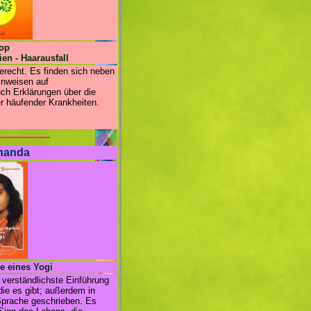
op
ien - Haarausfall
erecht. Es finden sich neben
inweisen auf
ch Erklärungen über die
er häufender Krankheiten.
nanda
e eines Yogi
verständlichste Einführung
die es gibt; außerdem in
Sprache geschrieben. Es