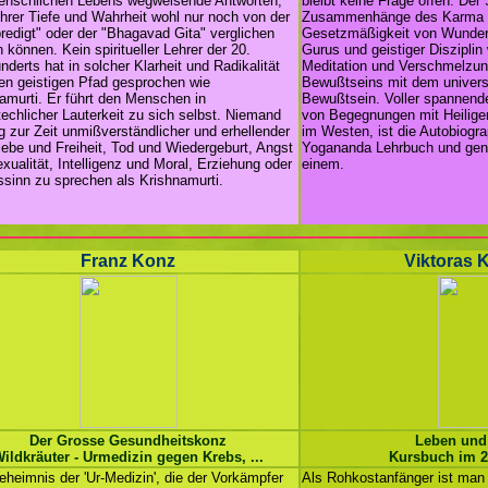
enschlichen Lebens wegweisende Antworten,
bleibt keine Frage offen: Der
 ihrer Tiefe und Wahrheit wohl nur noch von der
Zusammenhänge des Karma un
redigt" oder der "Bhagavad Gita" verglichen
Gesetzmäßigkeit von Wunder
 können. Kein spiritueller Lehrer der 20.
Gurus und geistiger Disziplin
nderts hat in solcher Klarheit und Radikalität
Meditation und Verschmelzung
en geistigen Pfad gesprochen wie
Bewußtseins mit dem univer
amurti. Er führt den Menschen in
Bewußtsein. Voller spannend
echlicher Lauterkeit zu sich selbst. Niemand
von Begegnungen mit Heilige
 zur Zeit unmißverständlicher und erhellender
im Westen, ist die Autobiog
iebe und Freiheit, Tod und Wiedergeburt, Angst
Yogananda Lehrbuch und gen
xualität, Intelligenz und Moral, Erziehung oder
einem.
sinn zu sprechen als Krishnamurti.
Franz Konz
Viktoras 
Der Grosse Gesundheitskonz
Leben und
ildkräuter - Urmedizin gegen Krebs, ...
Kursbuch im 2
heimnis der 'Ur-Medizin', die der Vorkämpfer
Als Rohkostanfänger ist man